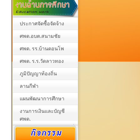
ประกาศจัดซื้อจัดจ้าง
ศพด.อบต.สนามชัย
ศพด. รร.บ้านดอนโพ
ศพด. ร.ร.วัดลาวทอง
ภูมิปัญญาท้องถิ่น
ลานกีฬา
แผนพัฒนาการศึกษา
งานการเงินและบัญชี
ศพด.