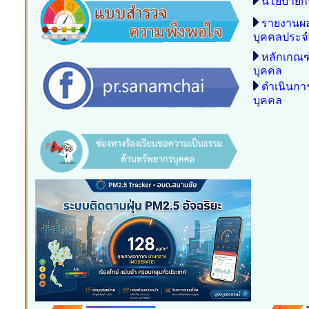
นโยบายก
รายงานผ
บุคคลประจ
หลักเกณฑ
บุคคล
ดำเนินก
บุคคล