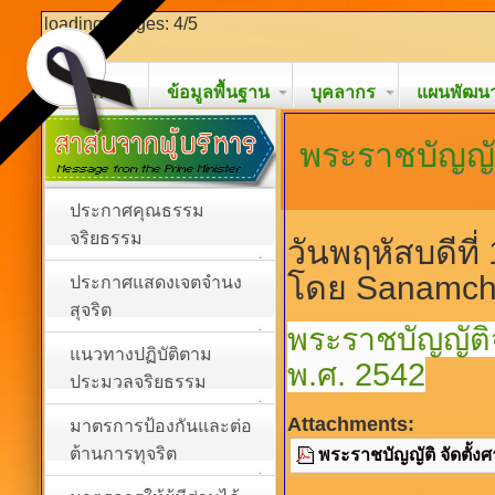
loading images: 4/5
หน้าหลัก
ข้อมูลพื้นฐาน
บุคลากร
แผนพัฒนาท
พระราชบัญญั
ประกาศคุณธรรม
จริยธรรม
วันพฤหัสบดีที
โดย Sanamch
ประกาศแสดงเจตจำนง
สุจริต
พระราชบัญญัติ
แนวทางปฏิบัติตาม
พ.ศ. 2542
ประมวลจริยธรรม
Attachments:
มาตรการป้องกันและต่อ
ต้านการทุจริต
พระราชบัญญัติ จัดตั้ง