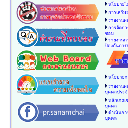
นโยบายไม
การเสริม
รายงานผล
การจัดกา
ชอบ
รายงานกา
ป้องกันการท
นโยบายก
รายงานผ
บุคคลประจ
หลักเกณฑ
บุคคล
ดำเนินก
บุคคล