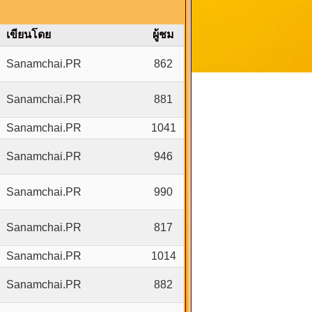
เขียนโดย
ผู้ชม
Sanamchai.PR
862
Sanamchai.PR
881
Sanamchai.PR
1041
Sanamchai.PR
946
Sanamchai.PR
990
Sanamchai.PR
817
Sanamchai.PR
1014
Sanamchai.PR
882