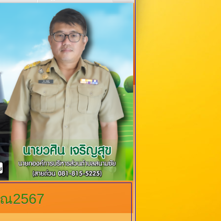
าณ2567