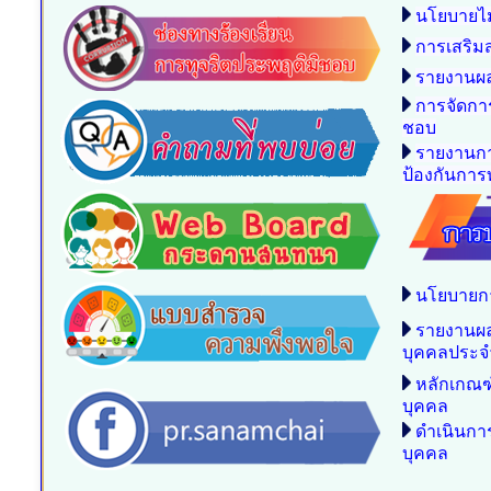
นโยบายไม
การเสริม
รายงานผล
การจัดกา
ชอบ
รายงานกา
ป้องกันการท
นโยบายก
รายงานผ
บุคคลประจ
หลักเกณฑ
บุคคล
ดำเนินก
บุคคล