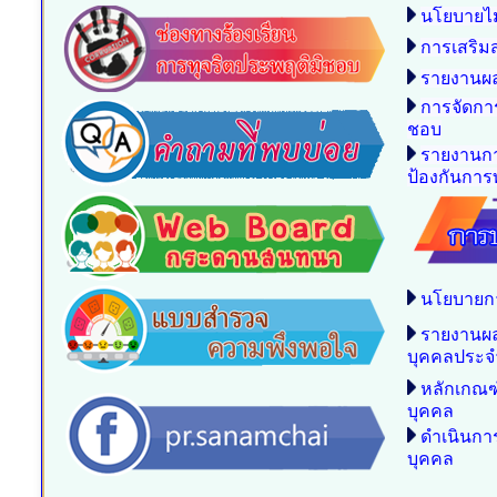
นโยบายไม
การเสริม
รายงานผล
การจัดกา
ชอบ
รายงานกา
ป้องกันการท
นโยบายก
รายงานผ
บุคคลประจ
หลักเกณฑ
บุคคล
ดำเนินก
บุคคล