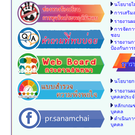
นโยบายไม
การเสริม
รายงานผล
การจัดกา
ชอบ
รายงานกา
ป้องกันการท
นโยบายก
รายงานผ
บุคคลประจ
หลักเกณฑ
บุคคล
ดำเนินก
บุคคล